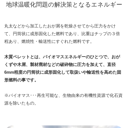
地球温暖化問題の解決策となるエネルギー
丸太などから加工したおが屑を乾燥させてから圧力をかけ
て、円筒状に成形固化した燃料であり、
比重はチップの３倍
程あり、燃焼性・輸送性にすぐれた燃料です。
木質ペレットとは、バイオマスエネルギーのひとつで、
おが
くずや木屑、製材廃材などの破砕物に圧力を加えて、
直径
6mm程度の円筒状に成形固化して取扱いや輸送性を高めた固
形燃料の事です。
※バイオマス･･･再生可能な、生物由来の有機性資源で化石資
源を除いたもの。