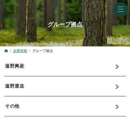
グループ拠点
ホーム
企業情報
グループ拠点
遠野興産
遠野運送
その他