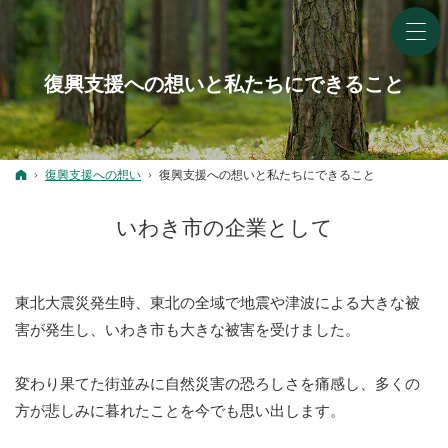
復興支援への想いと私たちにできること
ホーム
復興支援への想い
復興支援への想いと私たちにできること
いわき市の企業として
東北大震災発生時、東北の全域で地震や
津波による大きな被
害が発生し、いわき市も大きな被害を受けました。
変わり果てた街並みに自然災害の恐ろしさを痛感し、
多くの
方が悲しみに暮れたことを今でも思い出します。